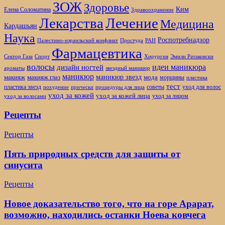
ЗОЖ
Здоровье
Ким
Елена Соломатина
Здравоохранение
Лекарства
Лечение
Медицина
Кардашьян
Наука
Роспотребнадзор
Палестино-израильский конфликт
Простуда
РАН
Фармацевтика
Сектор Газа
Спорт
Хирургия
Эмили Ратаковски
волосы
дизайн ногтей
идеи маникюра
ароматы
звездный маникюр
маникюр
маникюр звезд
мода
макияж
макияж глаз
морщины
пластика
тест
пластика звезд
советы
уход для волос
похудение
прически
процедуры для лица
уход за кожей
уход за кожей лица
уход за лицом
уход за волосами
Рецепты
Рецепты
Пять природных средств для защиты от
синусита
Рецепты
Новое доказательство того, что на горе Арарат,
возможно, находились останки Ноева ковчега