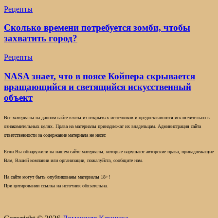
Рецепты
Сколько времени потребуется зомби, чтобы
захватить город?
Рецепты
NASA знает, что в поясе Койпера скрывается
вращающийся и светящийся искусственный
объект
Все материалы на данном сайте взяты из открытых источников и предоставляются исключительно в
ознакомительных целях. Права на материалы принадлежат их владельцам. Администрация сайта
ответственности за содержание материала не несет.
Если Вы обнаружили на нашем сайте материалы, которые нарушают авторские права, принадлежащие
Вам, Вашей компании или организации, пожалуйста, сообщите нам.
На сайте могут быть опубликованы материалы 18+!
При цитировании ссылка на источник обязательна.